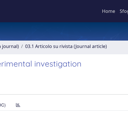
Home
Sfo
a journal)
03.1 Articolo su rivista (Journal article)
erimental investigation
DC)