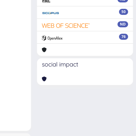
50
ND
76
social impact