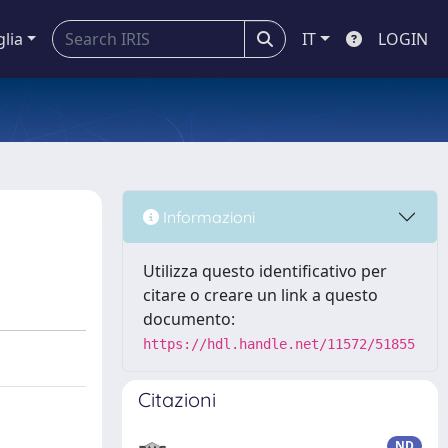
glia
IT
LOGIN
Informazioni
Utilizza questo identificativo per
citare o creare un link a questo
documento:
https://hdl.handle.net/11572/51855
Citazioni
ND