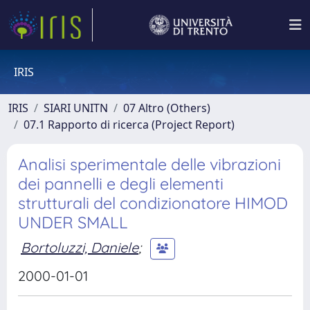
IRIS
IRIS
SIARI UNITN
07 Altro (Others)
07.1 Rapporto di ricerca (Project Report)
Analisi sperimentale delle vibrazioni
dei pannelli e degli elementi
strutturali del condizionatore HIMOD
UNDER SMALL
Bortoluzzi, Daniele
;
2000-01-01