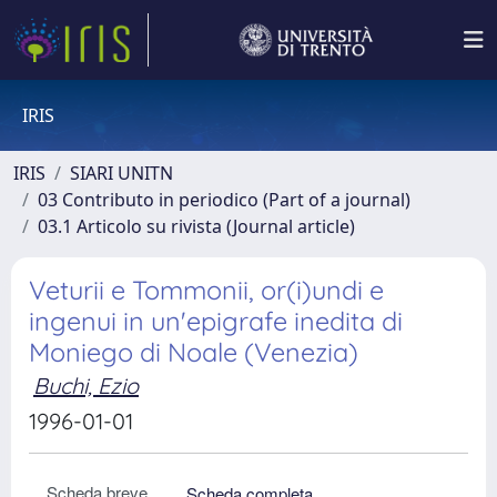
IRIS
IRIS
SIARI UNITN
03 Contributo in periodico (Part of a journal)
03.1 Articolo su rivista (Journal article)
Veturii e Tommonii, or(i)undi e
ingenui in un'epigrafe inedita di
Moniego di Noale (Venezia)
Buchi, Ezio
1996-01-01
Scheda breve
Scheda completa