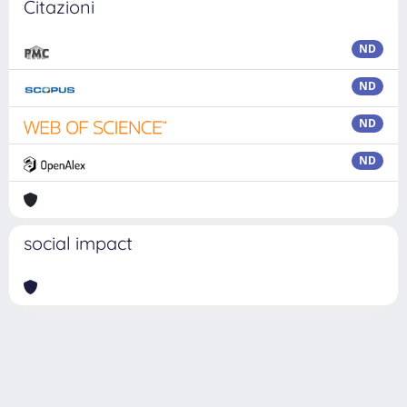
Citazioni
ND
ND
ND
ND
social impact
Powered by
IRIS
-
about IRIS
-