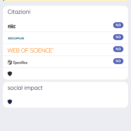
Citazioni
ND
ND
ND
ND
social impact