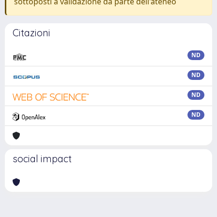
sottoposti a validazione da parte dell'ateneo
Citazioni
ND
ND
ND
ND
social impact