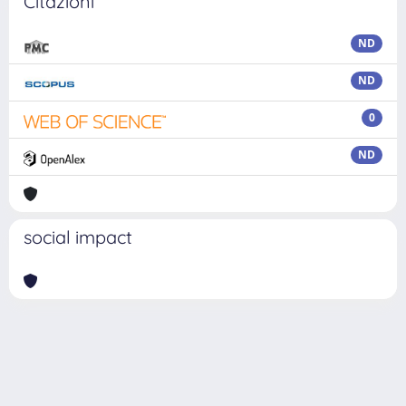
Citazioni
ND
ND
0
ND
social impact
Powered by
IRIS
-
about IRIS
-