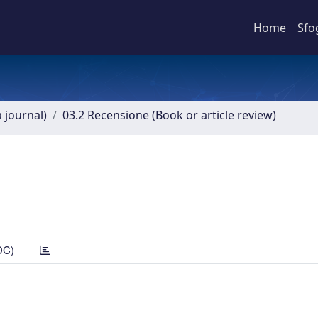
Home
Sfo
a journal)
03.2 Recensione (Book or article review)
DC)