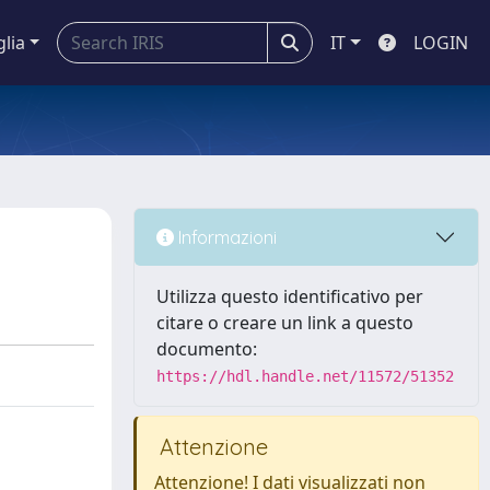
glia
IT
LOGIN
Informazioni
Utilizza questo identificativo per
citare o creare un link a questo
documento:
https://hdl.handle.net/11572/51352
Attenzione
Attenzione! I dati visualizzati non