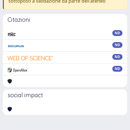
sottoposti a validazione da parte dell'ateneo
Citazioni
ND
ND
ND
ND
social impact