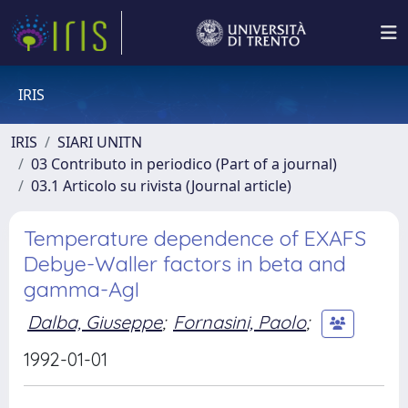
IRIS
IRIS
SIARI UNITN
03 Contributo in periodico (Part of a journal)
03.1 Articolo su rivista (Journal article)
Temperature dependence of EXAFS
Debye-Waller factors in beta and
gamma-AgI
Dalba, Giuseppe
;
Fornasini, Paolo
;
1992-01-01