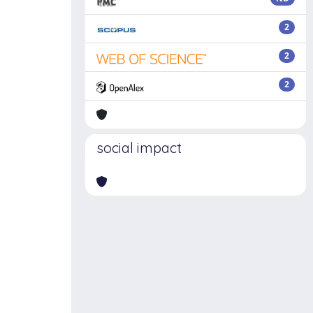
2
2
2
social impact