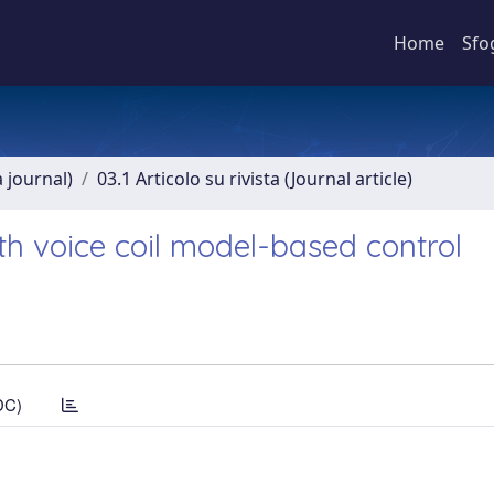
Home
Sfo
a journal)
03.1 Articolo su rivista (Journal article)
th voice coil model-based control
DC)