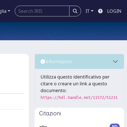
glia
IT
LOGIN
Informazioni
Utilizza questo identificativo per
citare o creare un link a questo
documento:
https://hdl.handle.net/11572/51231
Citazioni
ND