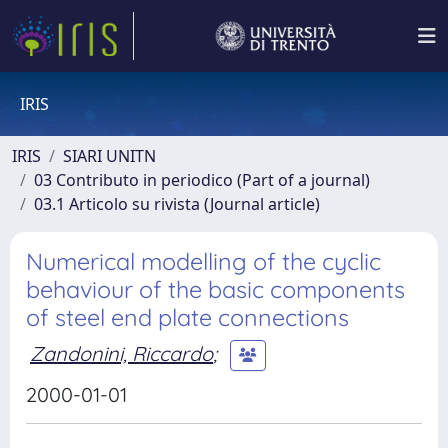
IRIS
IRIS
SIARI UNITN
03 Contributo in periodico (Part of a journal)
03.1 Articolo su rivista (Journal article)
Numerical modelling of the cyclic
behaviour of the basic components
of steel end plate connections
Zandonini, Riccardo
;
2000-01-01