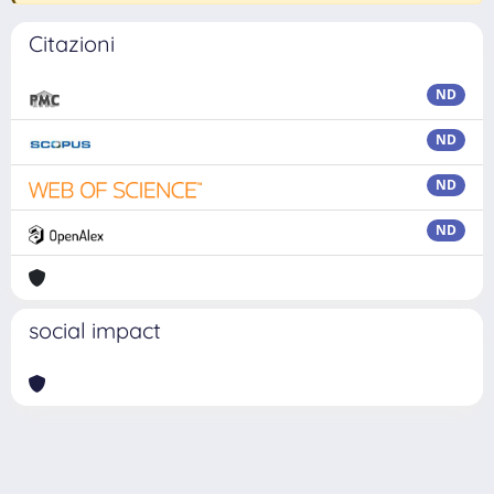
Citazioni
ND
ND
ND
ND
social impact