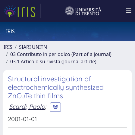
IRIS
IRIS
SIARI UNITN
03 Contributo in periodico (Part of a journal)
03.1 Articolo su rivista (Journal article)
Structural investigation of
electrochemically synthesized
ZnCuTe thin films
Scardi, Paolo
;
2001-01-01