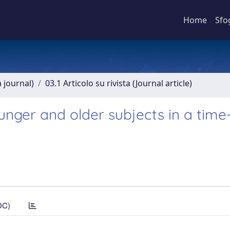
Home
Sfo
a journal)
03.1 Articolo su rivista (Journal article)
unger and older subjects in a time
DC)