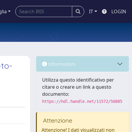
glia
IT
LOGIN
-to-
Informazioni
Utilizza questo identificativo per
citare o creare un link a questo
documento:
https://hdl.handle.net/11572/50885
Attenzione
Attenzione! I dati visualizzati non