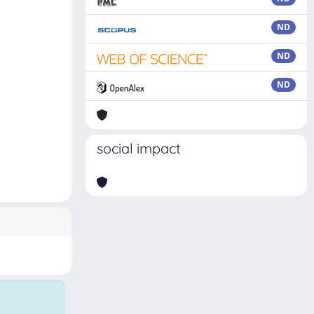
ND
ND
ND
social impact