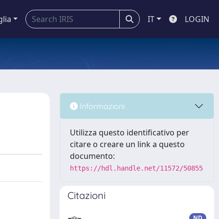
glia
IT
LOGIN
Informazioni
Utilizza questo identificativo per
citare o creare un link a questo
documento:
https://hdl.handle.net/11572/50855
Citazioni
ND