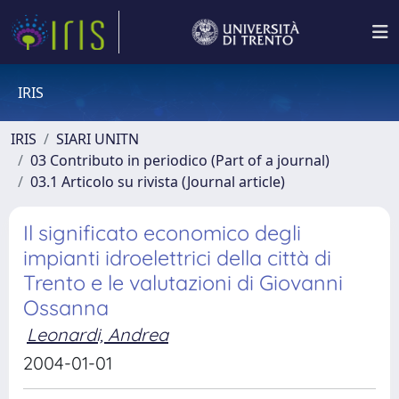
IRIS
IRIS
SIARI UNITN
03 Contributo in periodico (Part of a journal)
03.1 Articolo su rivista (Journal article)
Il significato economico degli
impianti idroelettrici della città di
Trento e le valutazioni di Giovanni
Ossanna
Leonardi, Andrea
2004-01-01