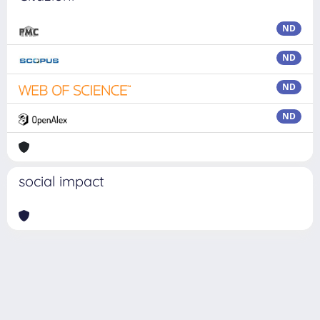
ND
ND
ND
ND
social impact
Powered by
IRIS
-
about IRIS
-
Utilizzo dei cookie
Copyright © 2026