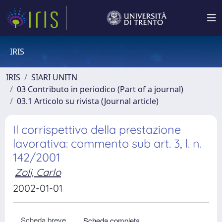
IRIS
IRIS
SIARI UNITN
03 Contributo in periodico (Part of a journal)
03.1 Articolo su rivista (Journal article)
Il corrispettivo della prestazione
lavorativa: commento sub art. 3, l. n.
142/2001
Zoli, Carlo
2002-01-01
Scheda breve
Scheda completa