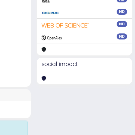
ND
ND
ND
social impact