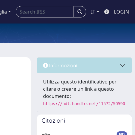
glia
IT
LOGIN
Informazioni
Utilizza questo identificativo per
citare o creare un link a questo
documento:
https://hdl.handle.net/11572/50590
Citazioni
ND