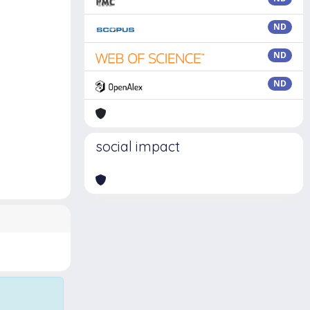
ND
ND
ND
social impact