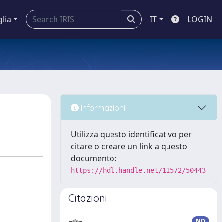
glia
IT
LOGIN
Informazioni
Utilizza questo identificativo per
citare o creare un link a questo
documento:
https://hdl.handle.net/11572/50443
Citazioni
ND