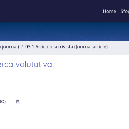
Home
Sfo
a journal)
03.1 Articolo su rivista (Journal article)
erca valutativa
DC)