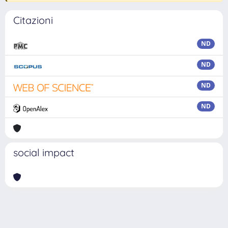
Citazioni
ND
ND
ND
ND
social impact