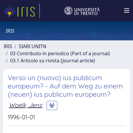
IRIS
IRIS
SIARI UNITN
03 Contributo in periodico (Part of a journal)
03.1 Articolo su rivista (Journal article)
Verso un (nuovo) ius publicum
europeum? - Auf dem Weg zu einem
(neuen) ius publicum europeum?
Woelk, Jens
;
1996-01-01