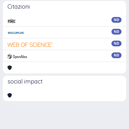
Citazioni
ND
ND
ND
ND
social impact
Powered by
IRIS
-
about IRIS
-