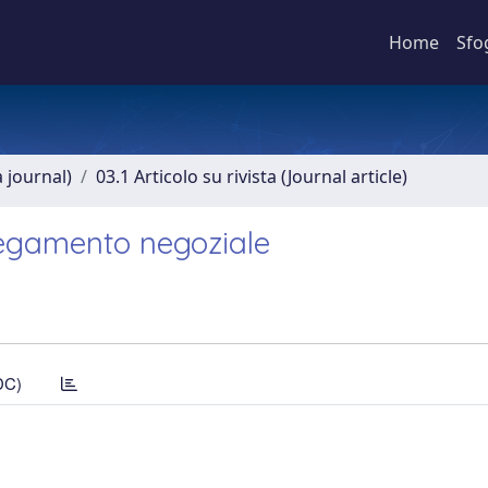
Home
Sfo
a journal)
03.1 Articolo su rivista (Journal article)
legamento negoziale
DC)