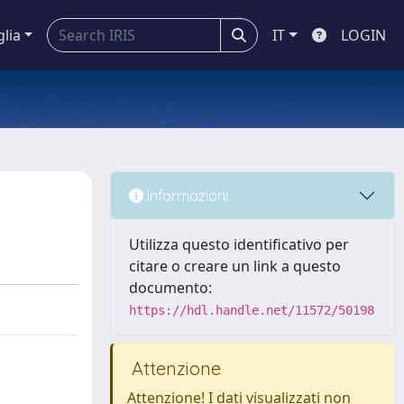
glia
IT
LOGIN
Informazioni
Utilizza questo identificativo per
citare o creare un link a questo
documento:
https://hdl.handle.net/11572/50198
Attenzione
Attenzione! I dati visualizzati non