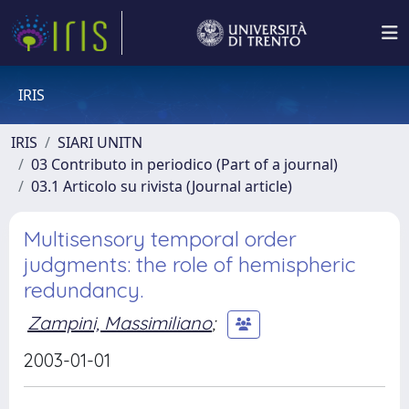
IRIS
IRIS
SIARI UNITN
03 Contributo in periodico (Part of a journal)
03.1 Articolo su rivista (Journal article)
Multisensory temporal order
judgments: the role of hemispheric
redundancy.
Zampini, Massimiliano
;
2003-01-01