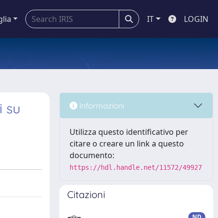
glia
IT
LOGIN
i su
Informazioni
Utilizza questo identificativo per
citare o creare un link a questo
documento:
https://hdl.handle.net/11572/49927
Citazioni
ND