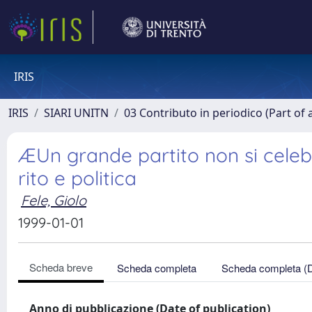
IRIS
IRIS
SIARI UNITN
03 Contributo in periodico (Part of 
ÆUn grande partito non si celeb
rito e politica
Fele, Giolo
1999-01-01
Scheda breve
Scheda completa
Scheda completa (
Anno di pubblicazione (Date of publication)