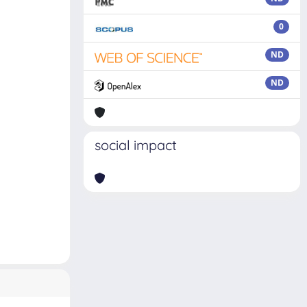
0
ND
ND
social impact