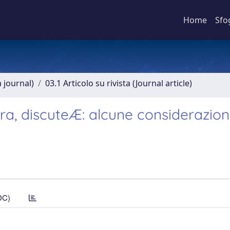
Home
Sfo
a journal)
03.1 Articolo su rivista (Journal article)
ra, discuteÆ: alcune considerazion
DC)