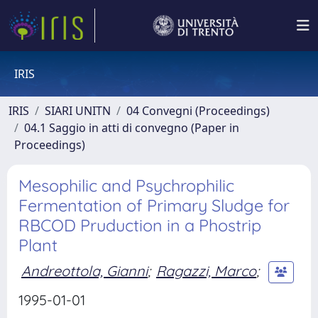
IRIS
IRIS
SIARI UNITN
04 Convegni (Proceedings)
04.1 Saggio in atti di convegno (Paper in
Proceedings)
Mesophilic and Psychrophilic
Fermentation of Primary Sludge for
RBCOD Pruduction in a Phostrip
Plant
Andreottola, Gianni
;
Ragazzi, Marco
;
1995-01-01