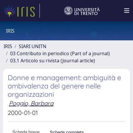
IRIS
IRIS
SIARI UNITN
03 Contributo in periodico (Part of a journal)
03.1 Articolo su rivista (Journal article)
Donne e management: ambiguità e
ambivalenza del genere nelle
organizzazioni
Poggio, Barbara
2000-01-01
Scheda breve
Scheda completa