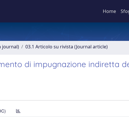
Home
Sfo
a journal)
03.1 Articolo su rivista (Journal article)
umento di impugnazione indiretta de
DC)