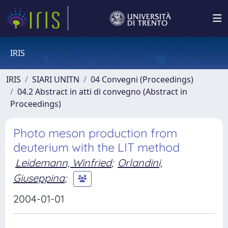
IRIS
IRIS
SIARI UNITN
04 Convegni (Proceedings)
04.2 Abstract in atti di convegno (Abstract in
Proceedings)
Photo meson production from
deuterium with the LIT method
Leidemann, Winfried
;
Orlandini,
Giuseppina
;
2004-01-01