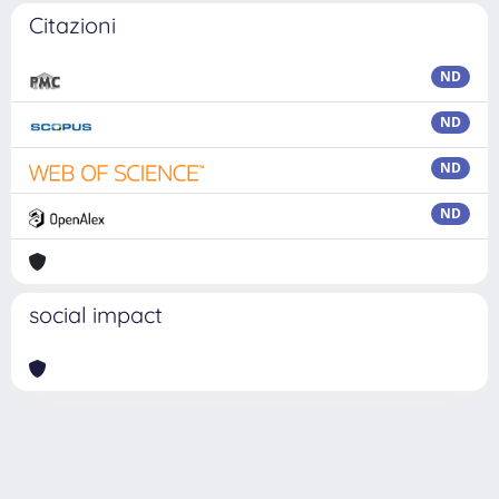
Citazioni
ND
ND
ND
ND
social impact
Powered by
IRIS
-
about IRIS
-