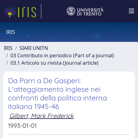
IRIS
IRIS
SIARI UNITN
03 Contributo in periodico (Part of a journal)
03.1 Articolo su rivista (Journal article)
Da Parri a De Gasperi:
L'atteggiamento inglese nei
confronti della politica interna
italiana 1945-46
Gilbert, Mark Frederick
1993-01-01