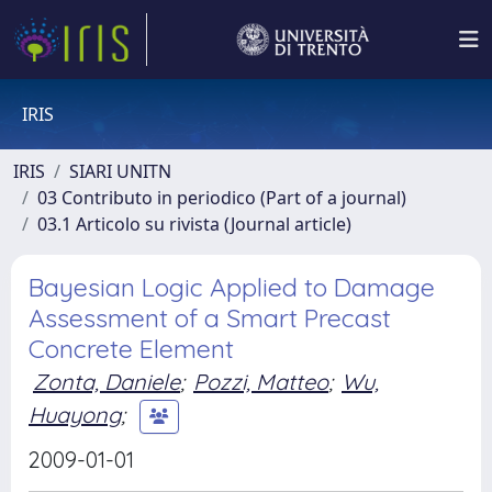
IRIS
IRIS
SIARI UNITN
03 Contributo in periodico (Part of a journal)
03.1 Articolo su rivista (Journal article)
Bayesian Logic Applied to Damage
Assessment of a Smart Precast
Concrete Element
Zonta, Daniele
;
Pozzi, Matteo
;
Wu,
Huayong
;
2009-01-01