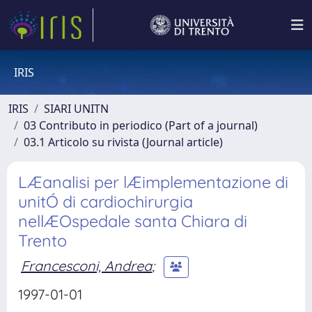
IRIS
IRIS
SIARI UNITN
03 Contributo in periodico (Part of a journal)
03.1 Articolo su rivista (Journal article)
LÆanalisi per lÆimplementazione di
unitÓ di cardiochirurgia
nellÆOspedale santa Chiara di
Trento
Francesconi, Andrea
;
1997-01-01