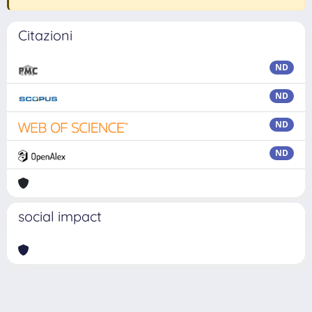
Citazioni
ND
ND
ND
ND
social impact