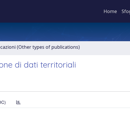
Home
Sfo
icazioni (Other types of publications)
e di dati territoriali
DC)