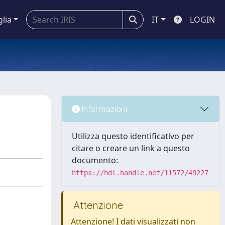
glia
IT
LOGIN
Informazioni
Utilizza questo identificativo per
citare o creare un link a questo
documento:
https://hdl.handle.net/11572/49227
Attenzione
Attenzione! I dati visualizzati non