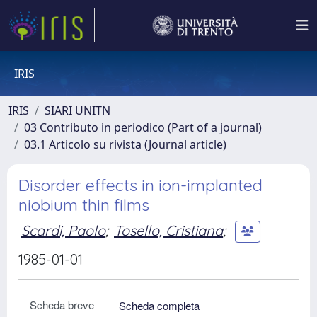
IRIS
IRIS
SIARI UNITN
03 Contributo in periodico (Part of a journal)
03.1 Articolo su rivista (Journal article)
Disorder effects in ion-implanted
niobium thin films
Scardi, Paolo
;
Tosello, Cristiana
;
1985-01-01
Scheda breve
Scheda completa