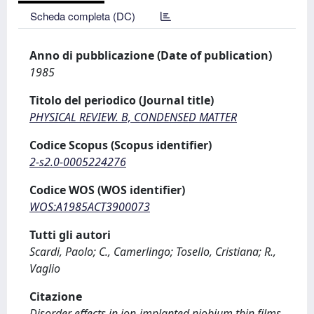
Scheda completa (DC)
Anno di pubblicazione (Date of publication)
1985
Titolo del periodico (Journal title)
PHYSICAL REVIEW. B, CONDENSED MATTER
Codice Scopus (Scopus identifier)
2-s2.0-0005224276
Codice WOS (WOS identifier)
WOS:A1985ACT3900073
Tutti gli autori
Scardi, Paolo; C., Camerlingo; Tosello, Cristiana; R.,
Vaglio
Citazione
Disorder effects in ion-implanted niobium thin films