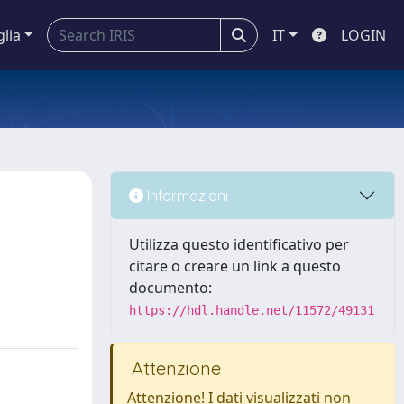
glia
IT
LOGIN
Informazioni
Utilizza questo identificativo per
citare o creare un link a questo
documento:
https://hdl.handle.net/11572/49131
Attenzione
Attenzione! I dati visualizzati non