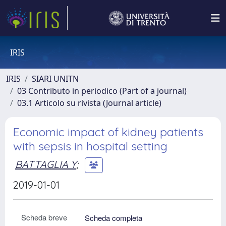
IRIS
IRIS
SIARI UNITN
03 Contributo in periodico (Part of a journal)
03.1 Articolo su rivista (Journal article)
Economic impact of kidney patients
with sepsis in hospital setting
BATTAGLIA Y
;
2019-01-01
Scheda breve
Scheda completa