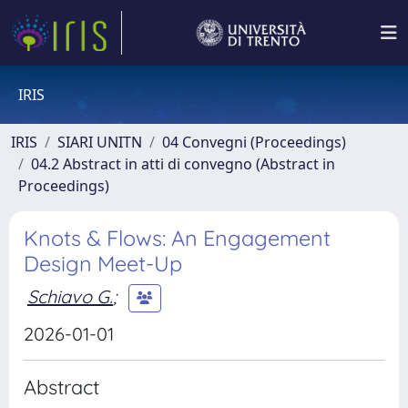
IRIS
IRIS
SIARI UNITN
04 Convegni (Proceedings)
04.2 Abstract in atti di convegno (Abstract in
Proceedings)
Knots & Flows: An Engagement
Design Meet-Up
Schiavo G.
;
2026-01-01
Abstract