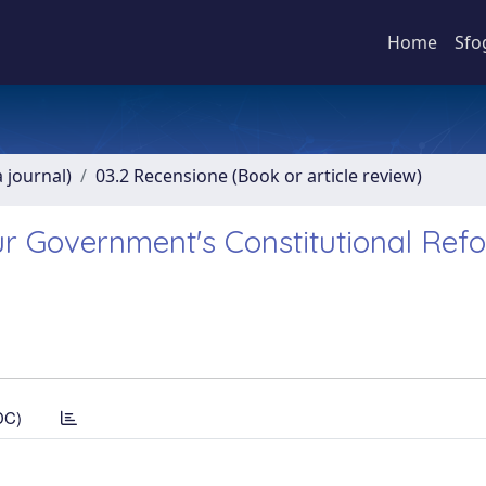
Home
Sfo
a journal)
03.2 Recensione (Book or article review)
ur Government's Constitutional Ref
DC)