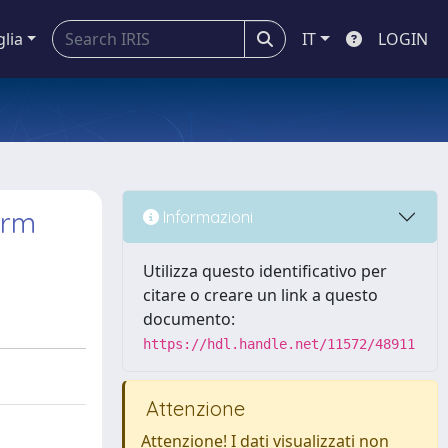
glia
IT
LOGIN
orm
Informazioni
Utilizza questo identificativo per
citare o creare un link a questo
documento:
https://hdl.handle.net/11572/48911
Attenzione
Attenzione! I dati visualizzati non