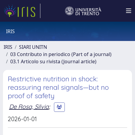
IRIS
IRIS
SIARI UNITN
03 Contributo in periodico (Part of a journal)
03.1 Articolo su rivista (Journal article)
Restrictive nutrition in shock:
reassuring renal signals—but no
proof of safety
De Rosa, Silvia
;
2026-01-01