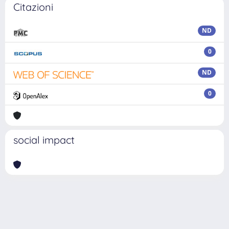
Citazioni
ND
0
ND
0
social impact
Powered by
IRIS
-
about IRIS
-