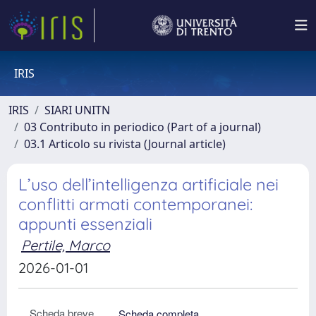
IRIS
IRIS
SIARI UNITN
03 Contributo in periodico (Part of a journal)
03.1 Articolo su rivista (Journal article)
L’uso dell’intelligenza artificiale nei
conflitti armati contemporanei:
appunti essenziali
Pertile, Marco
2026-01-01
Scheda breve
Scheda completa