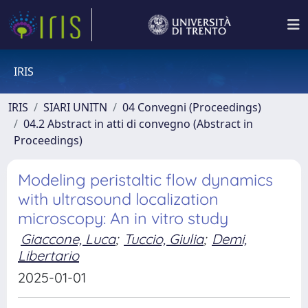
IRIS
IRIS
SIARI UNITN
04 Convegni (Proceedings)
04.2 Abstract in atti di convegno (Abstract in
Proceedings)
Modeling peristaltic flow dynamics
with ultrasound localization
microscopy: An in vitro study
Giaccone, Luca
;
Tuccio, Giulia
;
Demi,
Libertario
2025-01-01