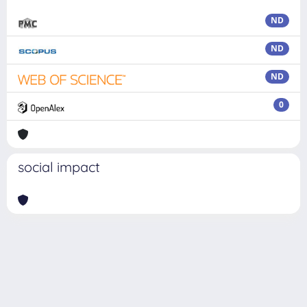
ND
ND
ND
0
social impact
Powered by
IRIS
-
about IRIS
-
Utilizzo dei cookie
Copyright © 2026