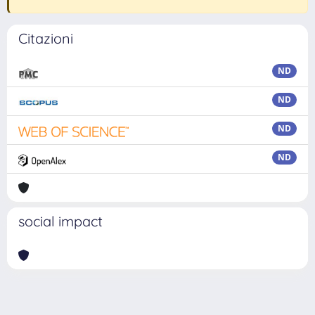
Citazioni
ND
ND
ND
ND
social impact