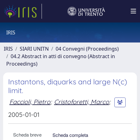
IRIS
IRIS
SIARI UNITN
04 Convegni (Proceedings)
04.2 Abstract in atti di convegno (Abstract in
Proceedings)
Instantons, diquarks and large N(c)
limit.
Faccioli, Pietro
;
Cristoforetti, Marco
;
2005-01-01
Scheda breve
Scheda completa