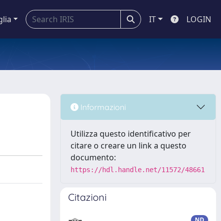
glia
IT
LOGIN
Informazioni
Utilizza questo identificativo per
citare o creare un link a questo
documento:
https://hdl.handle.net/11572/48661
Citazioni
ND