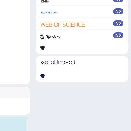
ND
ND
ND
social impact