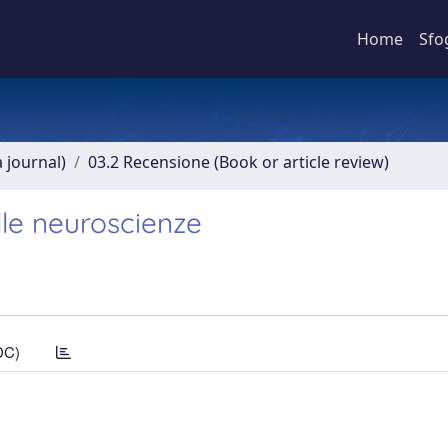
Home
Sfo
a journal)
03.2 Recensione (Book or article review)
lle neuroscienze
DC)