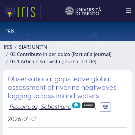
IRIS
IRIS
SIARI UNITN
03 Contributo in periodico (Part of a journal)
03.1 Articolo su rivista (Journal article)
Observational gaps leave global
assessment of riverine heatwaves
lagging across inland waters
Piccolroaz, Sebastiano
;
Primo
2026-01-01