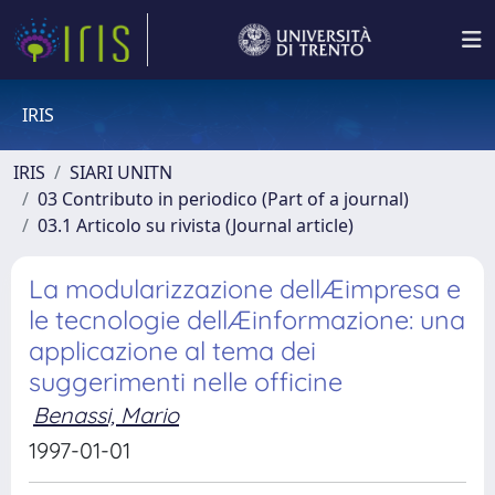
IRIS
IRIS
SIARI UNITN
03 Contributo in periodico (Part of a journal)
03.1 Articolo su rivista (Journal article)
La modularizzazione dellÆimpresa e
le tecnologie dellÆinformazione: una
applicazione al tema dei
suggerimenti nelle officine
Benassi, Mario
1997-01-01