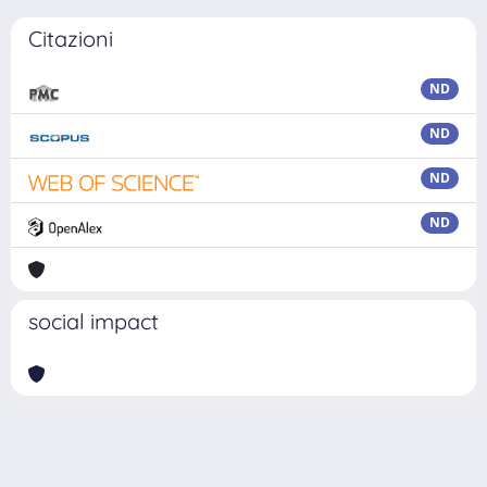
Citazioni
ND
ND
ND
ND
social impact