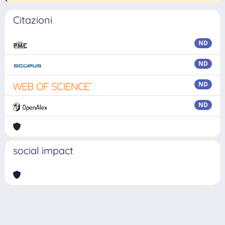
Citazioni
ND
ND
ND
ND
social impact