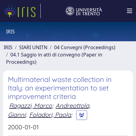
IRIS
IRIS
SIARI UNITN
04 Convegni (Proceedings)
04.1 Saggio in atti di convegno (Paper in
Proceedings)
Multimaterial waste collection in
Italy: an experimentation to set
improvement criteria
Ragazzi, Marco
;
Andreottola,
Gianni
;
Foladori, Paola
;
2000-01-01