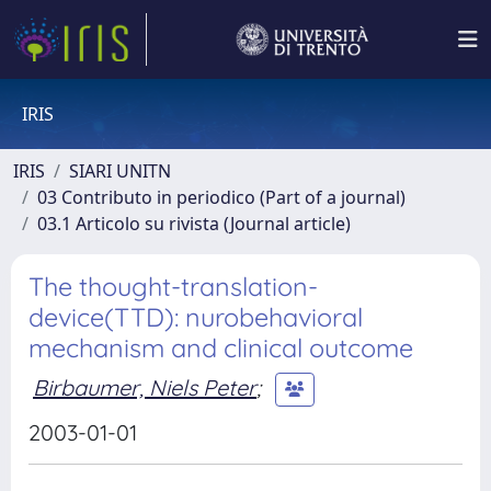
IRIS
IRIS
SIARI UNITN
03 Contributo in periodico (Part of a journal)
03.1 Articolo su rivista (Journal article)
The thought-translation-
device(TTD): nurobehavioral
mechanism and clinical outcome
Birbaumer, Niels Peter
;
2003-01-01