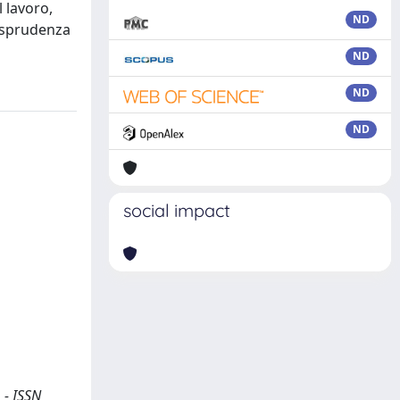
l lavoro,
ND
risprudenza
ND
ND
ND
social impact
 - ISSN