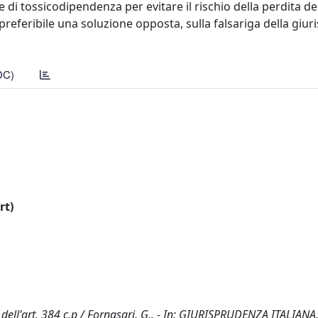
e di tossicodipendenza per evitare il rischio della perdita de
referibile una soluzione opposta, sulla falsariga della giu
DC)
rt)
dell'art. 384 c.p / Fornasari, G.. - In: GIURISPRUDENZA ITALIANA.