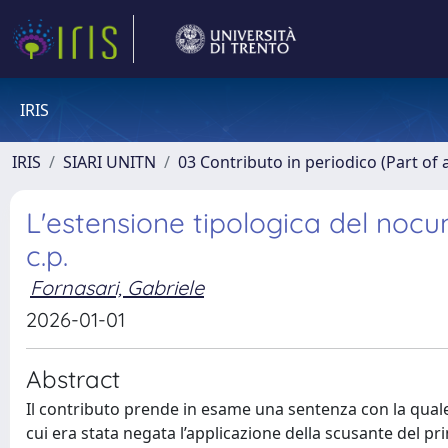
IRIS
IRIS
SIARI UNITN
03 Contributo in periodico (Part of 
L'estensione tipologica del nocum
c.p.
Fornasari, Gabriele
2026-01-01
Abstract
Il contributo prende in esame una sentenza con la quale
cui era stata negata l’applicazione della scusante del pr