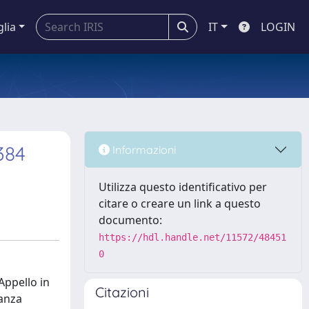
glia
IT
LOGIN
384
Informazioni
Utilizza questo identificativo per
citare o creare un link a questo
documento:
https://hdl.handle.net/11572/48451
0
Appello in
Citazioni
ianza